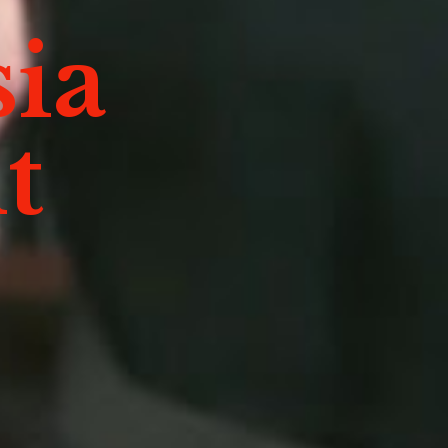
sia
t