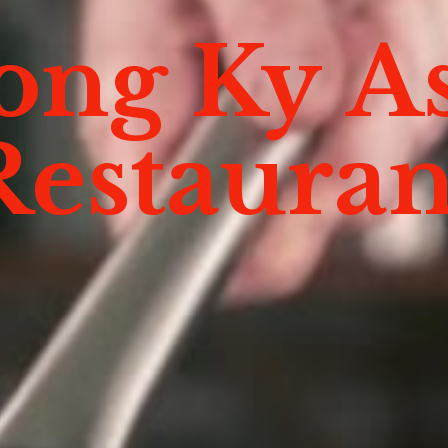
ong Ky
A
Restauran